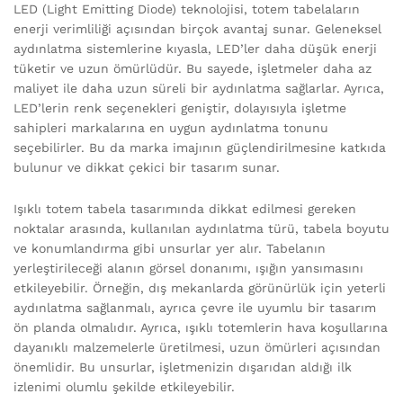
LED (Light Emitting Diode) teknolojisi, totem tabelaların
enerji verimliliği açısından birçok avantaj sunar. Geleneksel
aydınlatma sistemlerine kıyasla, LED’ler daha düşük enerji
tüketir ve uzun ömürlüdür. Bu sayede, işletmeler daha az
maliyet ile daha uzun süreli bir aydınlatma sağlarlar. Ayrıca,
LED’lerin renk seçenekleri geniştir, dolayısıyla işletme
sahipleri markalarına en uygun aydınlatma tonunu
seçebilirler. Bu da marka imajının güçlendirilmesine katkıda
bulunur ve dikkat çekici bir tasarım sunar.
Işıklı totem tabela tasarımında dikkat edilmesi gereken
noktalar arasında, kullanılan aydınlatma türü, tabela boyutu
ve konumlandırma gibi unsurlar yer alır. Tabelanın
yerleştirileceği alanın görsel donanımı, ışığın yansımasını
etkileyebilir. Örneğin, dış mekanlarda görünürlük için yeterli
aydınlatma sağlanmalı, ayrıca çevre ile uyumlu bir tasarım
ön planda olmalıdır. Ayrıca, ışıklı totemlerin hava koşullarına
dayanıklı malzemelerle üretilmesi, uzun ömürleri açısından
önemlidir. Bu unsurlar, işletmenizin dışarıdan aldığı ilk
izlenimi olumlu şekilde etkileyebilir.