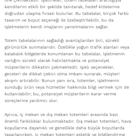
kendilerini etkili bir şekilde tanıtarak, hedef kitlelerine
doğrudan ulaşma fırsatı bulurlar. Bu tabelalar, birçok farklı
tasarım ve boyut seçeneği ile özelleştirilebilir, bu da
işletmelerin kendi imajlarını yansıtmalarını sağlar.
Totem tabelalarının sağladığı avantajlardan biri, sürekli
görünürlük sunmalarıdır. Özellikle yoğun trafik alanları veya
kalabalık bölgelerde konumlanan bu tabelalar, işletmenin
varlığını sürekli olarak hatırlatmakta ve potansiyel
müşterilerin dikkatini çekmektedir. Işıklı seçenekler,
geceleri de dikkat çekici olma imkanı sunarak, müşteri
akışını artırabilir. Bunun yanı sıra, totemler, işletmenin
sunduğu ürün veya hizmetler hakkında bilgi vermek için de
kullanılabilir; bu, potansiyel müşterilerin karar verme
süreçlerine yardımcı olur.
Ayrıca, iç mekan ve dış mekan totemleri arasında bazı
önemli farklılıklar bulunmaktadır. Dış mekan totemleri, hava
koşullarına dayanıklı ve genellikle daha büyük boyutlarda
tasarlanırken, iç mekan totemleri estetik ve bilgilendirme