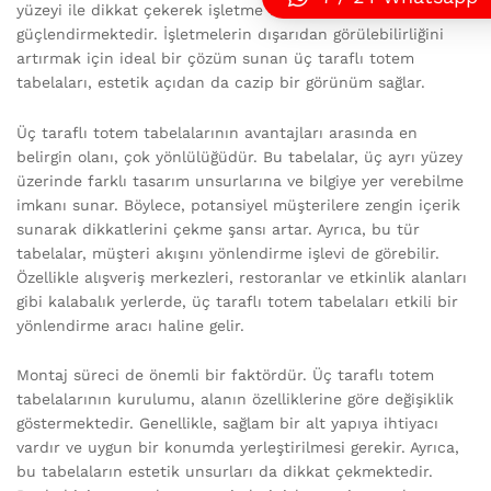
yüzeyi ile dikkat çekerek işletme tanıtımını
güçlendirmektedir. İşletmelerin dışarıdan görülebilirliğini
artırmak için ideal bir çözüm sunan üç taraflı totem
tabelaları, estetik açıdan da cazip bir görünüm sağlar.
Üç taraflı totem tabelalarının avantajları arasında en
belirgin olanı, çok yönlülüğüdür. Bu tabelalar, üç ayrı yüzey
üzerinde farklı tasarım unsurlarına ve bilgiye yer verebilme
imkanı sunar. Böylece, potansiyel müşterilere zengin içerik
sunarak dikkatlerini çekme şansı artar. Ayrıca, bu tür
tabelalar, müşteri akışını yönlendirme işlevi de görebilir.
Özellikle alışveriş merkezleri, restoranlar ve etkinlik alanları
gibi kalabalık yerlerde, üç taraflı totem tabelaları etkili bir
yönlendirme aracı haline gelir.
Montaj süreci de önemli bir faktördür. Üç taraflı totem
tabelalarının kurulumu, alanın özelliklerine göre değişiklik
göstermektedir. Genellikle, sağlam bir alt yapıya ihtiyacı
vardır ve uygun bir konumda yerleştirilmesi gerekir. Ayrıca,
bu tabelaların estetik unsurları da dikkat çekmektedir.