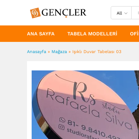
All
ANA SAYFA
TABELA MODELLERI
OFI
Anasayfa
»
Mağaza
»
Işıklı Duvar Tabelası 03