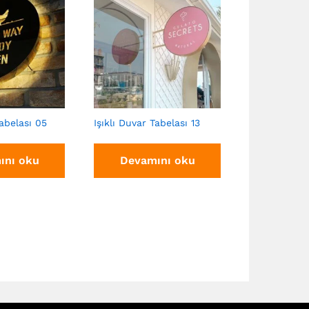
Tabelası 05
Işıklı Duvar Tabelası 13
Işıklı Duvar 
ını oku
Devamını oku
Devam