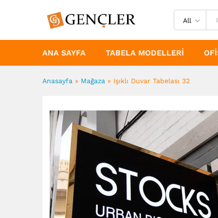
All
ANA SAYFA
TABELA MODELLERI
OFI
Anasayfa
»
Mağaza
»
Işıklı Duvar Tabelası 32