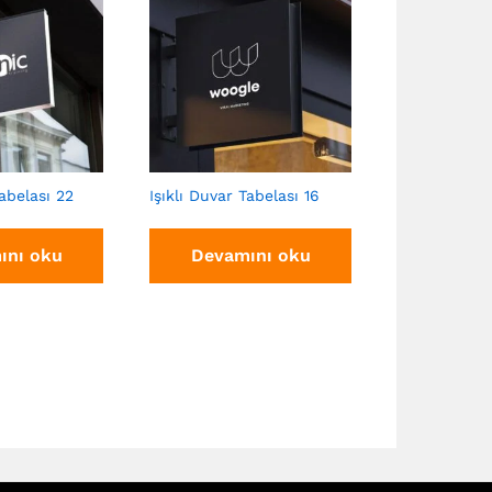
Tabelası 22
Işıklı Duvar Tabelası 16
Işıklı Duvar 
ını oku
Devamını oku
Devam