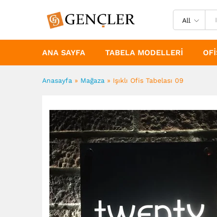
All
ANA SAYFA
TABELA MODELLERI
OFI
Anasayfa
»
Mağaza
»
Işıklı Ofis Tabelası 09