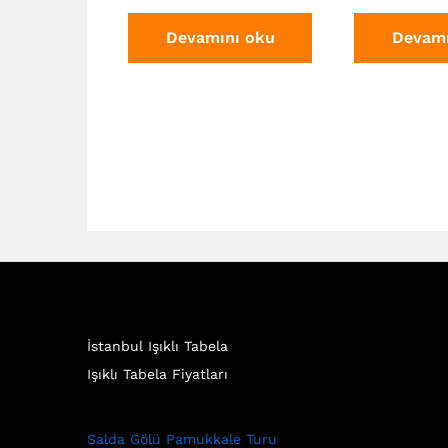
Devamını oku
Devamı
İstanbul Işıklı Tabela
Işıklı Tabela Fiyatları
Salda Gölü Pamukkale Turu