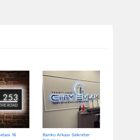
belası 16
Banko Arkası Sekreter
Işıklı Ofis T