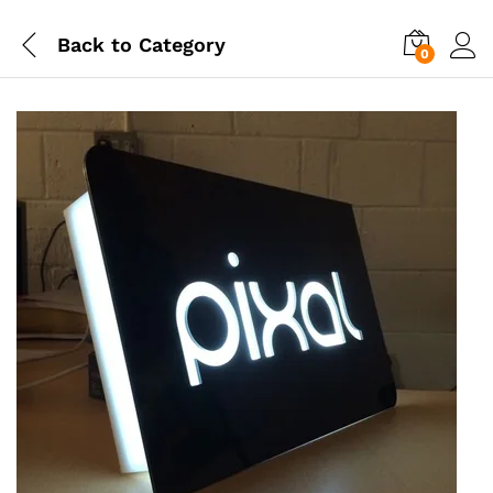
Back to
Category
0