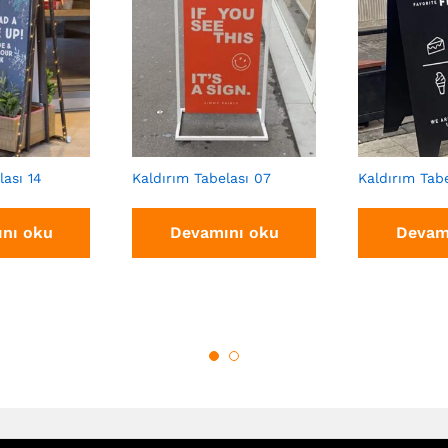
lası 14
Kaldırım Tabelası 07
Kaldırım Tab
nı oku
Devamını oku
Devam