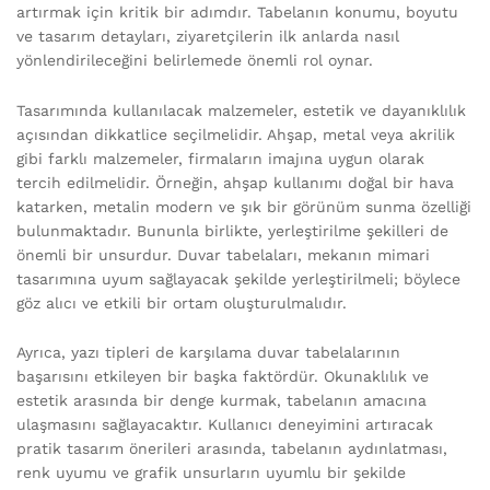
artırmak için kritik bir adımdır. Tabelanın konumu, boyutu
ve tasarım detayları, ziyaretçilerin ilk anlarda nasıl
yönlendirileceğini belirlemede önemli rol oynar.
Tasarımında kullanılacak malzemeler, estetik ve dayanıklılık
açısından dikkatlice seçilmelidir. Ahşap, metal veya akrilik
gibi farklı malzemeler, firmaların imajına uygun olarak
tercih edilmelidir. Örneğin, ahşap kullanımı doğal bir hava
katarken, metalin modern ve şık bir görünüm sunma özelliği
bulunmaktadır. Bununla birlikte, yerleştirilme şekilleri de
önemli bir unsurdur. Duvar tabelaları, mekanın mimari
tasarımına uyum sağlayacak şekilde yerleştirilmeli; böylece
göz alıcı ve etkili bir ortam oluşturulmalıdır.
Ayrıca, yazı tipleri de karşılama duvar tabelalarının
başarısını etkileyen bir başka faktördür. Okunaklılık ve
estetik arasında bir denge kurmak, tabelanın amacına
ulaşmasını sağlayacaktır. Kullanıcı deneyimini artıracak
pratik tasarım önerileri arasında, tabelanın aydınlatması,
renk uyumu ve grafik unsurların uyumlu bir şekilde