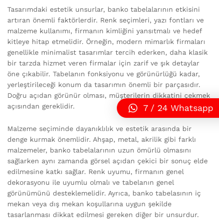
Tasarımdaki estetik unsurlar, banko tabelalarının etkisini
artıran önemli faktörlerdir. Renk seçimleri, yazı fontları ve
malzeme kullanımı, firmanın kimliğini yansıtmalı ve hedef
kitleye hitap etmelidir. Örneğin, modern mimarlık firmaları
genellikle minimalist tasarımlar tercih ederken, daha klasik
bir tarzda hizmet veren firmalar için zarif ve şık detaylar
öne çıkabilir. Tabelanın fonksiyonu ve görünürlüğü kadar,
yerleştirileceği konum da tasarımın önemli bir parçasıdır.
Doğru açıdan görünür olması, müşterilerin dikkatini çekmek
açısından gereklidir.
7 / 24 Whatsapp
Malzeme seçiminde dayanıklılık ve estetik arasında bir
denge kurmak önemlidir. Ahşap, metal, akrilik gibi farklı
malzemeler, banko tabelalarının uzun ömürlü olmasını
sağlarken aynı zamanda görsel açıdan çekici bir sonuç elde
edilmesine katkı sağlar. Renk uyumu, firmanın genel
dekorasyonu ile uyumlu olmalı ve tabelanın genel
görünümünü desteklemelidir. Ayrıca, banko tabelasının iç
mekan veya dış mekan koşullarına uygun şekilde
tasarlanması dikkat edilmesi gereken diğer bir unsurdur.