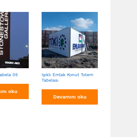
Tabela 05
Işıklı Emlak Konut Totem
Işıklı Totem
Tabelası
ını oku
Devam
Devamını oku