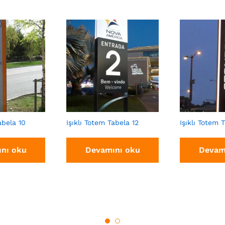
abela 10
Işıklı Totem Tabela 12
Işıklı Totem 
nı oku
Devamını oku
Devam