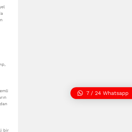
yel
da
en
ıp,
emli
7 / 24 Whatsapp
arın
ndan
i bir