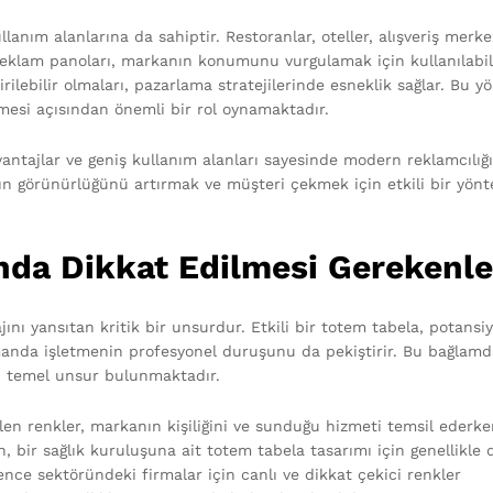
llanım alanlarına da sahiptir. Restoranlar, oteller, alışveriş merke
 reklam panoları, markanın konumunu vurgulamak için kullanılabili
irilebilir olmaları, pazarlama stratejilerinde esneklik sağlar. Bu y
mesi açısından önemli bir rol oynamaktadır.
avantajlar ve geniş kullanım alanları sayesinde modern reklamcılığ
rın görünürlüğünü artırmak ve müşteri çekmek için etkili bir yön
nda Dikkat Edilmesi Gerekenle
ını yansıtan kritik bir unsurdur. Etkili bir totem tabela, potansiy
manda işletmenin profesyonel duruşunu da pekiştirir. Bu bağlamd
ç temel unsur bulunmaktadır.
len renkler, markanın kişiliğini ve sunduğu hizmeti temsil ederke
 bir sağlık kuruluşuna ait totem tabela tasarımı için genellikle
ence sektöründeki firmalar için canlı ve dikkat çekici renkler