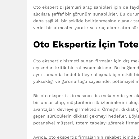
Oto ekspertiz işlemleri araç sahipleri için de fay
alıcılara şeffaf bir görünüm sunabilirler. Bu durum
daha sağlıklı bir şekilde belirlenmesine olanak t
verici bir atmosfer yaratır ve araç alım-satım süre
Oto Ekspertiz İçin Tot
Oto ekspertiz hizmeti sunan firmalar için dış me
açısından kritik bir rol oynamaktadır. Bu bağlam
aynı zamanda hedef kitleye ulaşmak için etkili bir
yüksekliği ve görünürlüğü sayesinde, potansiyel m
Bir oto ekspertiz firmasının dış mekanında yer a
bir unsur olup, müşterilerin ilk izlenimlerini oluş
avantajları devreye girmektedir. Örneğin, dikkat çe
geçen sürücülerin dikkati çekmeyi hedefler. Böyl
potansiyel müşteri, totem tabelayı görerek firman
Ayrıca, oto ekspertiz firmalarının rekabet içinde