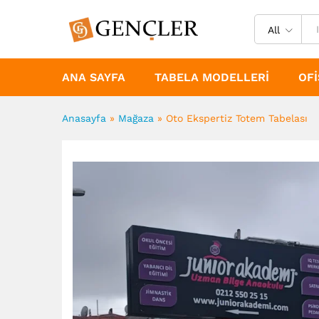
All
ANA SAYFA
TABELA MODELLERI
OFI
Anasayfa
»
Mağaza
»
Oto Ekspertiz Totem Tabelası