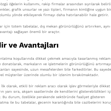
özgü öğelerin kullanımı, rakip firmalar arasından sıyrılarak belirli
nkler, grafik unsurlar ve yazı tipleri, firmanın kimliğine uygun bi
olumlu yönde etkileyerek firmayı daha hatırlanabilir hale getirir.
r için totem tabelalar, dış mekan görünürlüğünü artırırken, aynı
avantajı sağlayan önemli bir araçtır.
ir ve Avantajları
aydınlatma koşullarında dikkat çekmek amacıyla tasarlanmış reklam
le donatılarak, markaların ve işletmelerin görünürlüğünü artırmayı
alanları sayesinde, uzun mesafelerden bile farkedilirler. Bu sayede
yel müşteriler üzerinde olumlu bir izlenim bırakılmaktadır.
 İlk olarak, etkili bir reklam aracı olarak işlev görmeleriyle dikkat
ın yanı sıra, akşam saatlerinde de kendilerini gösterebildikleri iç
. Bu durum, özellikle perakende sektöründe faaliyet gösteren
atma ile bu tabelalar, gecenin karanlığında bile cazibelerini koru