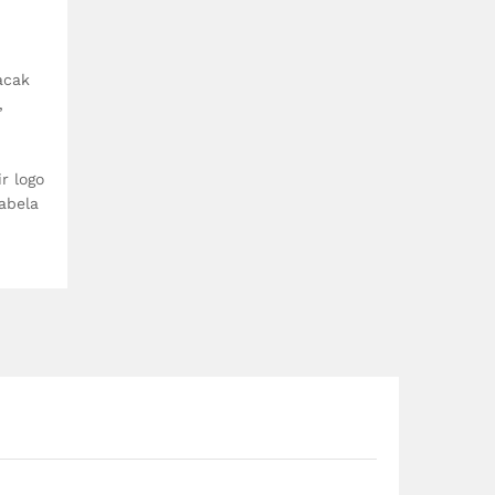
acak
,
ir logo
tabela