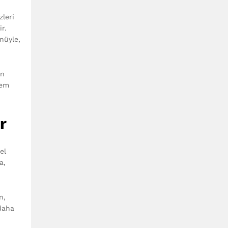
zleri
r.
önüyle,
ın
tem
r
el
a,
n,
 daha