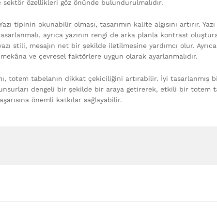
ve sektör özellikleri göz önünde bulundurulmalıdır.
azı tipinin okunabilir olması, tasarımın kalite algısını artırır. Yazı
tasarlanmalı, ayrıca yazının rengi de arka planla kontrast oluştur
yazı stili, mesajın net bir şekilde iletilmesine yardımcı olur. Ayrıca
mekâna ve çevresel faktörlere uygun olarak ayarlanmalıdır.
, totem tabelanın dikkat çekiciliğini artırabilir. İyi tasarlanmış b
unsurları dengeli bir şekilde bir araya getirerek, etkili bir totem 
aşarısına önemli katkılar sağlayabilir.