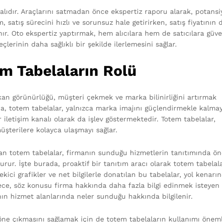
dalıdır. Araçlarını satmadan önce ekspertiz raporu alarak, potansi
, satış sürecini hızlı ve sorunsuz hale getirirken, satış fiyatının 
anır. Oto ekspertiz yaptırmak, hem alıcılara hem de satıcılara güv
çlerinin daha sağlıklı bir şekilde ilerlemesini sağlar.
em Tabelaların Rolü
kan görünürlüğü, müşteri çekmek ve marka bilinirliğini artırmak
da, totem tabelalar, yalnızca marka imajını güçlendirmekle kalmay
 iletişim kanalı olarak da işlev göstermektedir. Totem tabelalar,
üşterilere kolayca ulaşmayı sağlar.
lan totem tabelalar, firmanın sunduğu hizmetlerin tanıtımında ön
turur. İşte burada, proaktif bir tanıtım aracı olarak totem tabelal
kici grafikler ve net bilgilerle donatılan bu tabelalar, yol kenarı
ece, söz konusu firma hakkında daha fazla bilgi edinmek isteyen
ın hizmet alanlarında neler sunduğu hakkında bilgilenir.
 öne çıkmasını sağlamak için de totem tabelaların kullanımı öneml