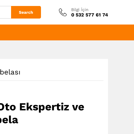
Bilgi İçin
Search
0 532 577 61 74
belası
Oto Ekspertiz ve
bela