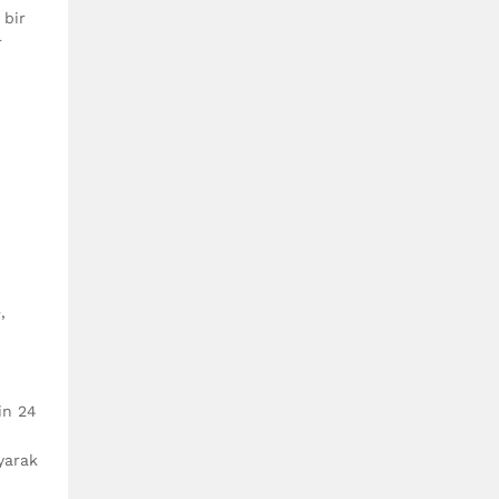
 bir
r
,
in 24
yarak