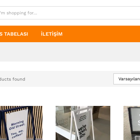
S TABELASI
İLETIŞIM
Varsayıla
ducts found