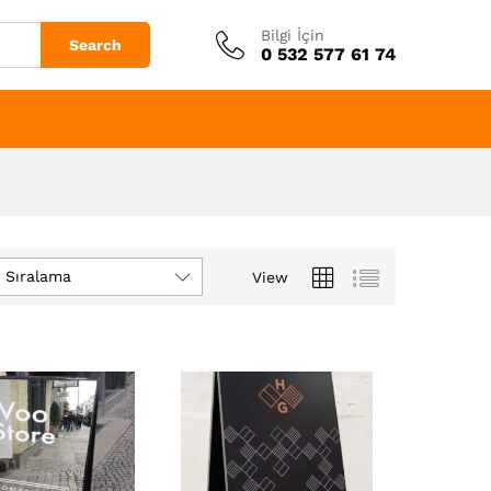
Bilgi İçin
Search
0 532 577 61 74
n Sıralama
View