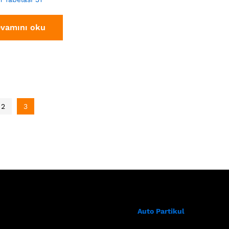
vamını oku
2
3
Auto Partikul