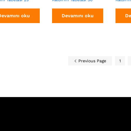
Devamını oku
Devamını oku
De
Previous Page
1