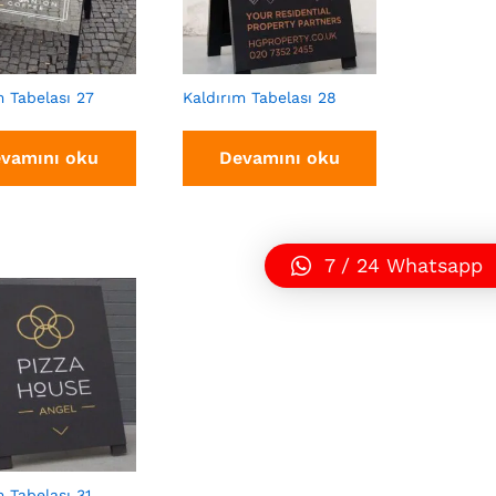
m Tabelası 27
Kaldırım Tabelası 28
vamını oku
Devamını oku
7 / 24 Whatsapp
m Tabelası 31