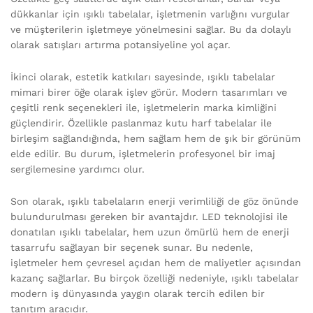
dükkanlar için ışıklı tabelalar, işletmenin varlığını vurgular
ve müşterilerin işletmeye yönelmesini sağlar. Bu da dolaylı
olarak satışları artırma potansiyeline yol açar.
İkinci olarak, estetik katkıları sayesinde, ışıklı tabelalar
mimari birer öğe olarak işlev görür. Modern tasarımları ve
çeşitli renk seçenekleri ile, işletmelerin marka kimliğini
güçlendirir. Özellikle paslanmaz kutu harf tabelalar ile
birleşim sağlandığında, hem sağlam hem de şık bir görünüm
elde edilir. Bu durum, işletmelerin profesyonel bir imaj
sergilemesine yardımcı olur.
Son olarak, ışıklı tabelaların enerji verimliliği de göz önünde
bulundurulması gereken bir avantajdır. LED teknolojisi ile
donatılan ışıklı tabelalar, hem uzun ömürlü hem de enerji
tasarrufu sağlayan bir seçenek sunar. Bu nedenle,
işletmeler hem çevresel açıdan hem de maliyetler açısından
kazanç sağlarlar. Bu birçok özelliği nedeniyle, ışıklı tabelalar
modern iş dünyasında yaygın olarak tercih edilen bir
tanıtım aracıdır.