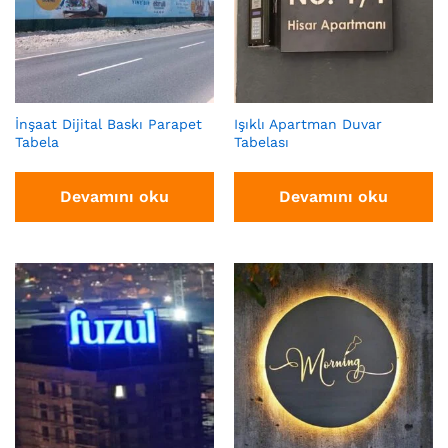
İnşaat Dijital Baskı Parapet
Işıklı Apartman Duvar
Tabela
Tabelası
Devamını oku
Devamını oku