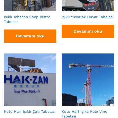
Işıklı Tobacco Shop Bistro
Işıklı Yuvarlak Duvar Tabelası
Tabelası
Devamını oku
Devamını oku
Kutu Harf Işıklı Çatı Tabelası
Kutu Harf Işıklı Kule Vinç
Tabelası