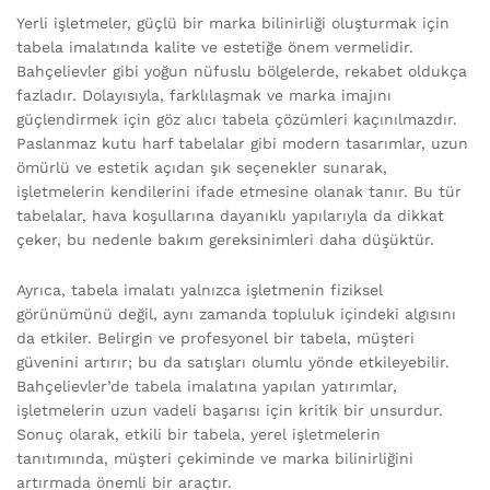
Yerli işletmeler, güçlü bir marka bilinirliği oluşturmak için
tabela imalatında kalite ve estetiğe önem vermelidir.
Bahçelievler gibi yoğun nüfuslu bölgelerde, rekabet oldukça
fazladır. Dolayısıyla, farklılaşmak ve marka imajını
güçlendirmek için göz alıcı tabela çözümleri kaçınılmazdır.
Paslanmaz kutu harf tabelalar gibi modern tasarımlar, uzun
ömürlü ve estetik açıdan şık seçenekler sunarak,
işletmelerin kendilerini ifade etmesine olanak tanır. Bu tür
tabelalar, hava koşullarına dayanıklı yapılarıyla da dikkat
çeker, bu nedenle bakım gereksinimleri daha düşüktür.
Ayrıca, tabela imalatı yalnızca işletmenin fiziksel
görünümünü değil, aynı zamanda topluluk içindeki algısını
da etkiler. Belirgin ve profesyonel bir tabela, müşteri
güvenini artırır; bu da satışları olumlu yönde etkileyebilir.
Bahçelievler’de tabela imalatına yapılan yatırımlar,
işletmelerin uzun vadeli başarısı için kritik bir unsurdur.
Sonuç olarak, etkili bir tabela, yerel işletmelerin
tanıtımında, müşteri çekiminde ve marka bilinirliğini
artırmada önemli bir araçtır.