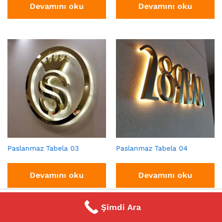
Devamını oku
Devamını oku
Paslanmaz Tabela 03
Paslanmaz Tabela 04
Devamını oku
Devamını oku
0
Şimdi Ara
Home
Category
Search
Cart