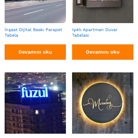
İnşaat Dijital Baskı Parapet
Işıklı Apartman Duvar
Tabela
Tabelası
Devamını oku
Devamını oku