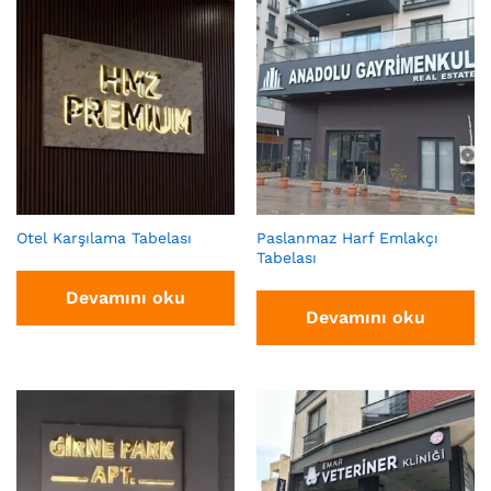
Otel Karşılama Tabelası
Paslanmaz Harf Emlakçı
Tabelası
Devamını oku
Devamını oku