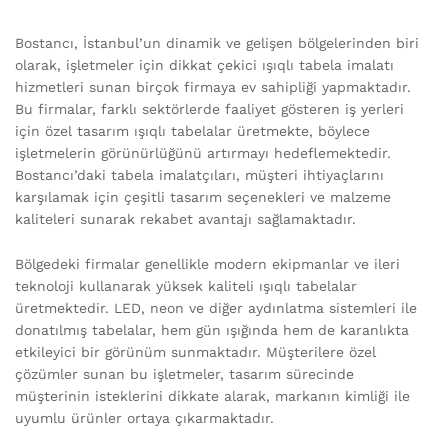
Bostancı, İstanbul’un dinamik ve gelişen bölgelerinden biri
olarak, işletmeler için dikkat çekici ışıqlı tabela imalatı
hizmetleri sunan birçok firmaya ev sahipliği yapmaktadır.
Bu firmalar, farklı sektörlerde faaliyet gösteren iş yerleri
için özel tasarım ışıqlı tabelalar üretmekte, böylece
işletmelerin görünürlüğünü artırmayı hedeflemektedir.
Bostancı’daki tabela imalatçıları, müşteri ihtiyaçlarını
karşılamak için çeşitli tasarım seçenekleri ve malzeme
kaliteleri sunarak rekabet avantajı sağlamaktadır.
Bölgedeki firmalar genellikle modern ekipmanlar ve ileri
teknoloji kullanarak yüksek kaliteli ışıqlı tabelalar
üretmektedir. LED, neon ve diğer aydınlatma sistemleri ile
donatılmış tabelalar, hem gün ışığında hem de karanlıkta
etkileyici bir görünüm sunmaktadır. Müşterilere özel
çözümler sunan bu işletmeler, tasarım sürecinde
müşterinin isteklerini dikkate alarak, markanın kimliği ile
uyumlu ürünler ortaya çıkarmaktadır.