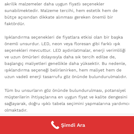
akrilik malzemeler daha uygun fiyatlı seçenekler
sunabilmektedir. Malzeme tercihi, hem estetik hem de
bütçe açısından dikkate alınması gereken önemli bir
faktördür.
Işıklandırma seçenekleri de fiyatlara etkisi olan bir başka
önemli unsurdur. LED, neon veya floresan gibi farklı ışık
seçenekleri mevcuttur. LED aydınlatmalar, enerji verimliliği
ve uzun ömürleri dolayısıyla daha sık tercih edilse de,
başlangıç maliyetleri genellikle daha yüksektir. Bu nedenle,
ışıklandırma seçeneği belirlenirken, hem maliyet hem de
uzun vadeli enerji tasarrufu göz önünde bulundurulmalıdır.
Tüm bu unsurların göz önünde bulundurulması, potansiyel
müşterilerin ihtiyaçlarına en uygun fiyat ve kalite dengesini
sağlayarak, doğru ışıklı tabela seçimini yapmalarına yardımcı
olmaktadır.
0
Şimdi Ara
Home
Category
Search
Cart
Tabela Modelleri