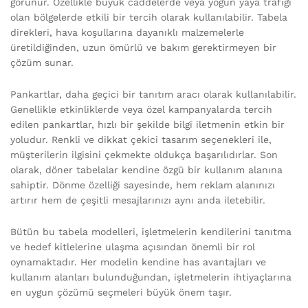
görünür. Özellikle büyük caddelerde veya yoğun yaya trafiği
olan bölgelerde etkili bir tercih olarak kullanılabilir. Tabela
direkleri, hava koşullarına dayanıklı malzemelerle
üretildiğinden, uzun ömürlü ve bakım gerektirmeyen bir
çözüm sunar.
Pankartlar, daha geçici bir tanıtım aracı olarak kullanılabilir.
Genellikle etkinliklerde veya özel kampanyalarda tercih
edilen pankartlar, hızlı bir şekilde bilgi iletmenin etkin bir
yoludur. Renkli ve dikkat çekici tasarım seçenekleri ile,
müşterilerin ilgisini çekmekte oldukça başarılıdırlar. Son
olarak, döner tabelalar kendine özgü bir kullanım alanına
sahiptir. Dönme özelliği sayesinde, hem reklam alanınızı
artırır hem de çeşitli mesajlarınızı aynı anda iletebilir.
Bütün bu tabela modelleri, işletmelerin kendilerini tanıtma
ve hedef kitlelerine ulaşma açısından önemli bir rol
oynamaktadır. Her modelin kendine has avantajları ve
kullanım alanları bulunduğundan, işletmelerin ihtiyaçlarına
en uygun çözümü seçmeleri büyük önem taşır.