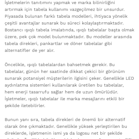
İşletmelerin tanıtımını yapmak ve marka bilinirliğini
artırmak için tabela kullanımı vazgeçilmez bir unsurdur.
Piyasada bulunan farklı tabela modelleri, ihtiyaca yönelik
çeşitli avantajlar sunarak bu süreci kolaylaştırmaktadır.
Bostancı ışıqlı tabela imalatında, ışıqlı tabelalar başta olmak
üzere, pek çok model bulunmaktadır. Bu modeller arasında
tabela direkleri, pankartlar ve döner tabelalar gibi
alternatifler de yer alır.
Öncelikle, ışıqlı tabelalardan bahsetmek gerekir. Bu
tabelalar, günün her saatinde dikkat çekici bir görünüm
sunarak potansiyel müşterilerin ilgisini çeker. Genellikle LED
aydınlatma sistemleri kullanılarak üretilen bu tabelalar,
hem enerji tasarrufu sağlar hem de uzun ömürlüdür.
İşletmeler, ışıqlı tabelalar ile marka mesajlarını etkili bir
şekilde iletebilirler.
Bunun yanı sıra, tabela direkleri de önemli bir alternatif
olarak öne çıkmaktadır. Genellikle yüksek yerleştirilen bu
direklerde, işletmenin ismi ya da logosu net bir şekilde