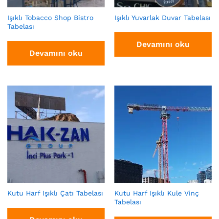
Işıklı Tobacco Shop Bistro
Işıklı Yuvarlak Duvar Tabelası
Tabelası
Devamını oku
Devamını oku
Kutu Harf Işıklı Çatı Tabelası
Kutu Harf Işıklı Kule Vinç
Tabelası