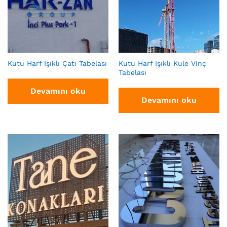
Kutu Harf Işıklı Çatı Tabelası
Kutu Harf Işıklı Kule Vinç
Tabelası
Devamını oku
Devamını oku