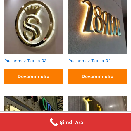
Paslanmaz Tabela 03
Paslanmaz Tabela 04
Devamını oku
Devamını oku
0
Şimdi Ara
Home
Category
Search
Cart