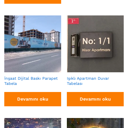
İnşaat Dijital Baskı Parapet
Işıklı Apartman Duvar
Tabela
Tabelası
Devamını oku
Devamını oku