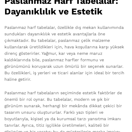
Paslanmaz Harf Tabelalar:
Dayanıklılık ve Estetik
Paslanmaz harf tabelalar, özellikle dış mekan kullanımında
sundukları dayanıklılık ve estetik avantajlarla öne
çıkmaktadır. Bu tabelalar, paslanmaz çelik malzeme
kullanılarak üretildikleri için, hava koşullarına karşı yüksek
direnç gösterirler. Yağmur, kar veya neme maruz
kaldıklarında bile, paslanmaz harfler formunu ve
görünümünü koruyarak uzun ömürlü bir seçenek sunarlar.
Bu özellikleri, iş yerleri ve ticari alanlar için ideal bir tercih
haline getirir.
Paslanmaz harf tabelaların seçiminde estetik faktörler de
önemli bir rol oynar. Bu tabelalar, modern ve şık bir
görünüm sunarak, herhangi bir mekânda dikkat çekici bir
tasarım unsuru oluştururlar. Farklı yazı tipleri ve
boyutlarıyla, kişisel ya da kurumsal tarzı yansıtma imkanı
tanırlar. Ayrıca, titiz işçilikle üretilmeleri, kaliteli bir
görünüm ve his yaratır; bu da müşterilerin marka imajını