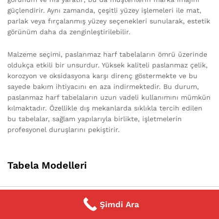
güçlendirir. Aynı zamanda, çeşitli yüzey işlemeleri ile mat,
parlak veya fırçalanmış yüzey seçenekleri sunularak, estetik
görünüm daha da zenginleştirilebilir.
Malzeme seçimi, paslanmaz harf tabelaların ömrü üzerinde
oldukça etkili bir unsurdur. Yüksek kaliteli paslanmaz çelik,
korozyon ve oksidasyona karşı direnç göstermekte ve bu
sayede bakım ihtiyacını en aza indirmektedir. Bu durum,
paslanmaz harf tabelaların uzun vadeli kullanımını mümkün
kılmaktadır. Özellikle dış mekanlarda sıklıkla tercih edilen
bu tabelalar, sağlam yapılarıyla birlikte, işletmelerin
profesyonel duruşlarını pekiştirir.
Tabela Modelleri
Işıklı Ofis Tabelası
0
Şimdi Ara
Home
Category
Search
Cart
Işıklı Duvar Tabelası