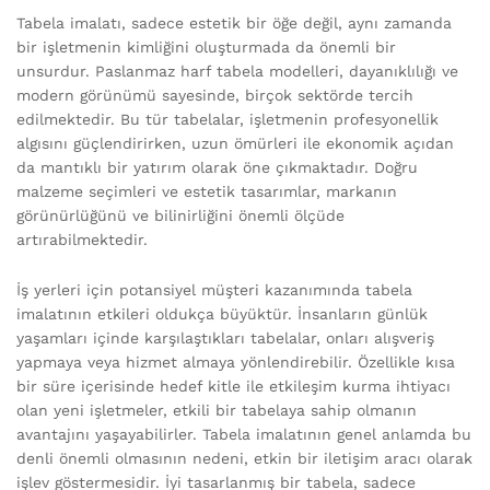
Tabela imalatı, sadece estetik bir öğe değil, aynı zamanda
bir işletmenin kimliğini oluşturmada da önemli bir
unsurdur. Paslanmaz harf tabela modelleri, dayanıklılığı ve
modern görünümü sayesinde, birçok sektörde tercih
edilmektedir. Bu tür tabelalar, işletmenin profesyonellik
algısını güçlendirirken, uzun ömürleri ile ekonomik açıdan
da mantıklı bir yatırım olarak öne çıkmaktadır. Doğru
malzeme seçimleri ve estetik tasarımlar, markanın
görünürlüğünü ve bilinirliğini önemli ölçüde
artırabilmektedir.
İş yerleri için potansiyel müşteri kazanımında tabela
imalatının etkileri oldukça büyüktür. İnsanların günlük
yaşamları içinde karşılaştıkları tabelalar, onları alışveriş
yapmaya veya hizmet almaya yönlendirebilir. Özellikle kısa
bir süre içerisinde hedef kitle ile etkileşim kurma ihtiyacı
olan yeni işletmeler, etkili bir tabelaya sahip olmanın
avantajını yaşayabilirler. Tabela imalatının genel anlamda bu
denli önemli olmasının nedeni, etkin bir iletişim aracı olarak
işlev göstermesidir. İyi tasarlanmış bir tabela, sadece