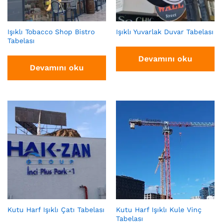
Işıklı Tobacco Shop Bistro
Işıklı Yuvarlak Duvar Tabelası
Tabelası
Devamını oku
Devamını oku
Kutu Harf Işıklı Çatı Tabelası
Kutu Harf Işıklı Kule Vinç
Tabelası