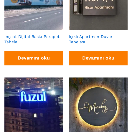
İnşaat Dijital Baskı Parapet
Işıklı Apartman Duvar
Tabela
Tabelası
Devamını oku
Devamını oku