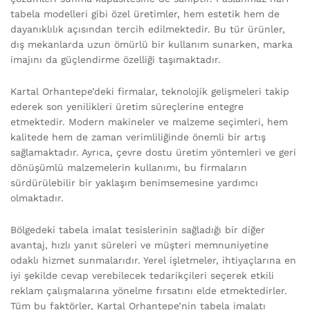
tabela modelleri gibi özel üretimler, hem estetik hem de
dayanıklılık açısından tercih edilmektedir. Bu tür ürünler,
dış mekanlarda uzun ömürlü bir kullanım sunarken, marka
imajını da güçlendirme özelliği taşımaktadır.
Kartal Orhantepe’deki firmalar, teknolojik gelişmeleri takip
ederek son yenilikleri üretim süreçlerine entegre
etmektedir. Modern makineler ve malzeme seçimleri, hem
kalitede hem de zaman verimliliğinde önemli bir artış
sağlamaktadır. Ayrıca, çevre dostu üretim yöntemleri ve geri
dönüşümlü malzemelerin kullanımı, bu firmaların
sürdürülebilir bir yaklaşım benimsemesine yardımcı
olmaktadır.
Bölgedeki tabela imalat tesislerinin sağladığı bir diğer
avantaj, hızlı yanıt süreleri ve müşteri memnuniyetine
odaklı hizmet sunmalarıdır. Yerel işletmeler, ihtiyaçlarına en
iyi şekilde cevap verebilecek tedarikçileri seçerek etkili
reklam çalışmalarına yönelme fırsatını elde etmektedirler.
Tüm bu faktörler, Kartal Orhantepe’nin tabela imalatı